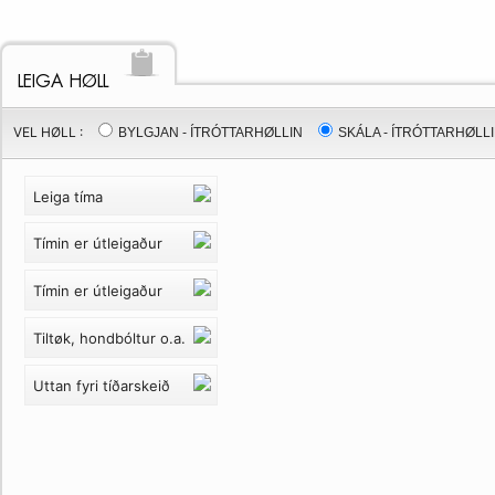
LEIGA HØLL
VEL HØLL :
BYLGJAN - ÍTRÓTTARHØLLIN
SKÁLA - ÍTRÓTTARHØLL
Leiga tíma
Tímin er útleigaður
Tímin er útleigaður
Tiltøk, hondbóltur o.a.
Uttan fyri tíðarskeið